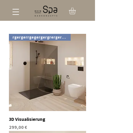
rgergerrgegergergrergergergerg
3D Visualisierung
Preis
299,00 €