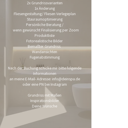
2x Grundrissvarianten
1x Änderung
Fliesengestaltung/ Fliesen Verlegeplan
Stauraumoptimierung
Persönliche Beratung /
wenn gewünscht Finalisierung per Zoom
Produktliste
Fotorealistische Bilder
Bemaßter Grundriss
Wandansichten
Fugenabstimmung​
Nach der Buchung schicke mir bitte folgende
Informationen
an meine E-Mail- Adresse: info@deinspa.de
oder eine PN bei Instagram​
Grundriss mit Maßen
Inspirationsbilder
Deine Wünsche​