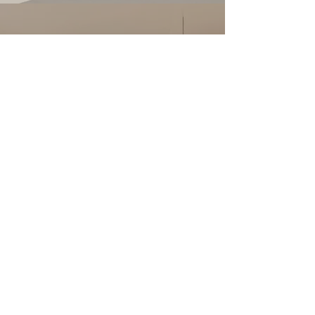
Unterschiede in den
Planungen
Im Hauptbad plane ich klassischerweise die
Dusche,
eine Badewanne, Waschtisch und das WC
ein.
Das Gästebad beinhaltet die Einplanung von
Dusche oder Badewanne mit Waschtisch
und WC.
Das Gäste-WC umfasst den Waschtisch und
das WC.