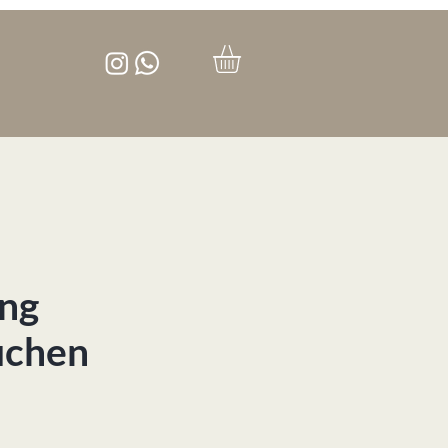
ng
uchen
is