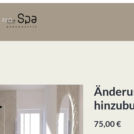
FAQ
Änderu
hinzub
Pre
75,00 €