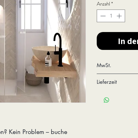
Anzahl
*
In d
MwSt.
inkl. MwSt., kost
Lieferzeit
Lieferzeit
3 - 5 We
en? Kein Problem – buche