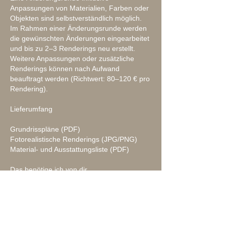
Anpassungen von Materialien, Farben oder
Objekten sind selbstverständlich möglich.
Im Rahmen einer Änderungsrunde werden
die gewünschten Änderungen eingearbeitet
und bis zu 2–3 Renderings neu erstellt.
Weitere Anpassungen oder zusätzliche
Renderings können nach Aufwand
beauftragt werden (Richtwert: 80–120 € pro
Rendering).
Lieferumfang
Grundrisspläne (PDF)
Fotorealistische Renderings (JPG/PNG)
Material- und Ausstattungsliste (PDF)
Das benötige ich von dir
Inspirationsbilder von Bädern oder
Einrichtungsstilen, die dir gefallen
Einen Grundriss mit allen relevanten Maßen
sowie Angaben zu Türen, Fenstern und